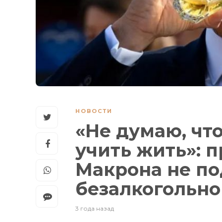
НОВОСТИ
«Не думаю, чт
учить жить»: 
Макрона не п
безалкогольно
3 года назад