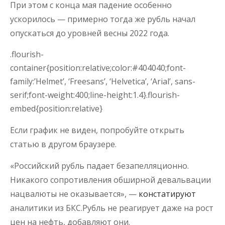
При этом с конца мая падение особенно
ускорилось — примерно тогда же рубль начал
опускаться до уровней весны 2022 года.
.flourish-
container{position:relative;color:#404040;font-
family:’Helmet’, ‘Freesans’, ‘Helvetica’, ‘Arial’, sans-
serif;font-weight:400;line-height:1.4}.flourish-
embed{position:relative}
Если график не виден, попробуйте открыть
статью в другом браузере.
«Российский рубль падает безапелляционно.
Никакого сопротивления обширной девальвации
нацвалюты не оказывается», —
констатируют
аналитики из БКС.Рубль не реагирует даже на рост
цен на нефть, добавляют они.