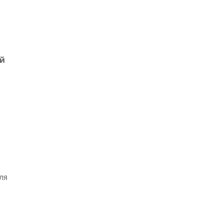
ой
ля
.