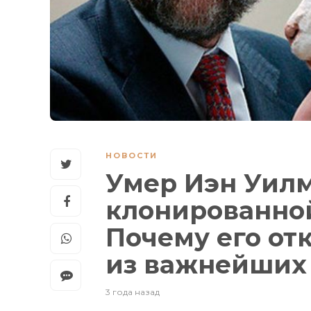
НОВОСТИ
Умер Иэн Уилм
клонированно
Почему его от
из важнейших 
3 года назад