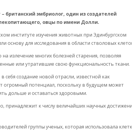
т – британский эмбриолог, один из создателей
млекопитающего, овцы по имени Долли.
ском институте изучения животных при Эдинбургском
или основу для исследования в области стволовых клето
 на излечение многих болезней старения, позволяя
енные или утратившие свою функциональность ткани.
в себя создание новой отрасли, известной как
т огромный потенциал, поскольку в будущем может
ть дольше и оставаться здоровыми.
но, принадлежит к числу величайших научных достижен
оводителей группы ученых, которая использовала клет