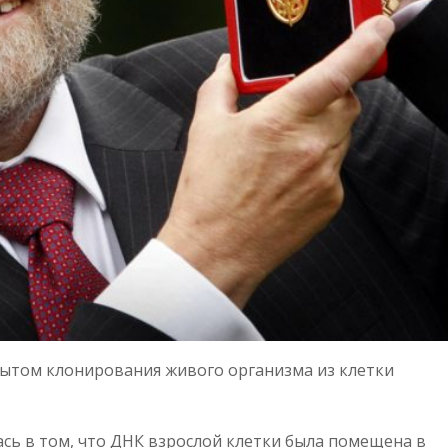
ытом клонирования живого организма из клетки
сь в том, что ДНК взрослой клетки была помещена в