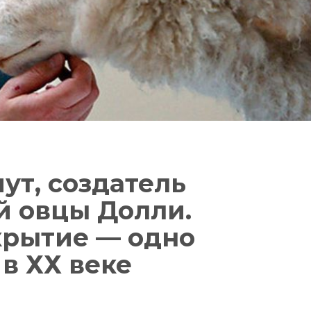
ут, создатель
й овцы Долли.
крытие — одно
в ХХ веке