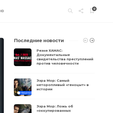
0
ID
Последние новости
Резня ХАМАС:
Документальные
свидетельства преступлений
против человечности
Эзра Мор: Самый
неторопливый «геноцыт» в
истории
Эзра Мор: Ложь об
«оккупированных