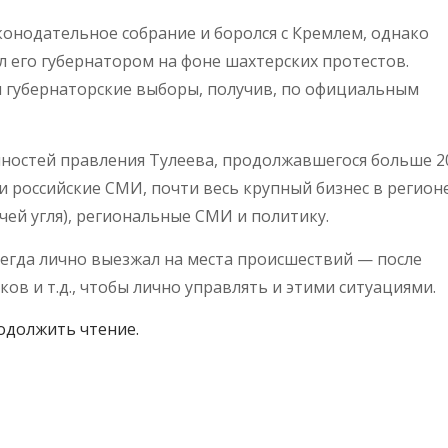
аконодательное собрание и боролся с Кремлем, однако
л его губернатором на фоне шахтерских протестов.
л губернаторские выборы, получив, по официальным
нностей правления Тулеева, продолжавшегося больше 2
ли российские СМИ, почти весь крупный бизнес в регион
чей угля), региональные СМИ и политику.
сегда лично выезжал на места происшествий — после
ов и т.д., чтобы лично управлять и этими ситуациями.
одолжить чтение.