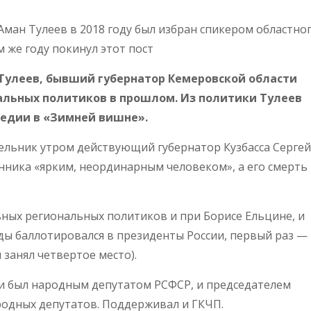
 Аман Тулеев в 2018 году был избран спикером областно
м же году покинул этот пост
н Тулеев, бывший губернатор Кемеровской области
альных политиков в прошлом. Из политики Тулеев
гедии в «Зимней вишне».
ельник утром действующий губернатор Кузбасса Сергей
нника «ярким, неординарным человеком», а его смерть
ьных региональных политиков и при Борисе Ельцине, и
ды баллотировался в президенты России, первый раз —
 занял четвертое место).
 и был народным депутатом РСФСР, и председателем
родных депутатов. Поддерживал и ГКЧП.