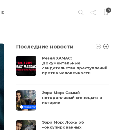
0
ID
Последние новости
Резня ХАМАС:
Документальные
свидетельства преступлений
против человечности
Эзра Мор: Самый
неторопливый «геноцыт» в
истории
Эзра Мор: Ложь об
«оккупированных