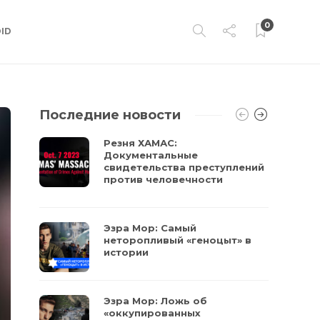
0
ID
Последние новости
Резня ХАМАС:
Документальные
свидетельства преступлений
против человечности
Эзра Мор: Самый
неторопливый «геноцыт» в
истории
Эзра Мор: Ложь об
«оккупированных