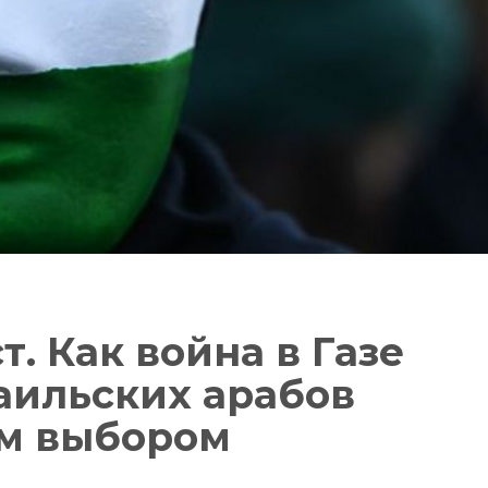
. Как война в Газе
аильских арабов
м выбором