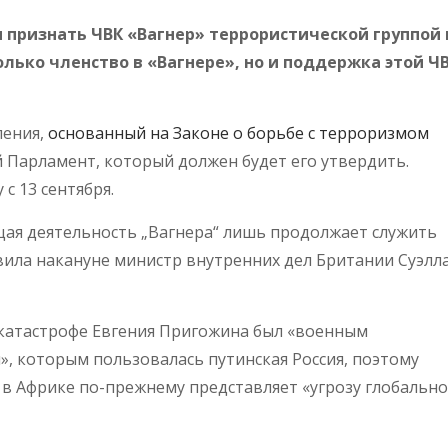
признать ЧВК «Вагнер» террористической группой 
только членство в «Вагнере», но и поддержка этой Ч
ления,
основанный на Законе о борьбе с терроризмом
ий Парламент, который должен будет его утвердить.
 с 13 сентября.
я деятельность „Вагнера“ лишь продолжает служить
вила накануне министр внутренних дел Британии Суэлл
акатастрофе Евгения Пригожина был «военным
», которым пользовалась путинская Россия, поэтому
 в Африке по-прежнему представляет «угрозу глобальн