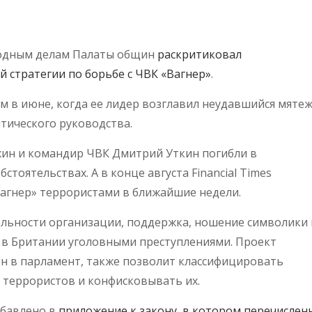
родным делам Палаты общин
раскритиковал
й стратегии по борьбе с ЧВК «Вагнер»
.
м в июне, когда ее лидер возглавил неудавшийся мяте
тического руководства.
ожин и командир ЧВК Дмитрий Уткин погибли в
тоятельствах. А в конце августа Financial Times
Вагнер» террористами в ближайшие недели.
тельности организации, поддержка, ношение символики 
 в Британии уголовными преступлениями. Проект
ен в парламент, также позволит классифицировать
 террористов и конфисковывать их.
обавлено в
приложение к закону, в котором перечислен