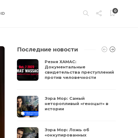
0
ID
Последние новости
Резня ХАМАС:
Документальные
свидетельства преступлений
против человечности
Эзра Мор: Самый
неторопливый «геноцыт» в
истории
Эзра Мор: Ложь об
«оккупированных