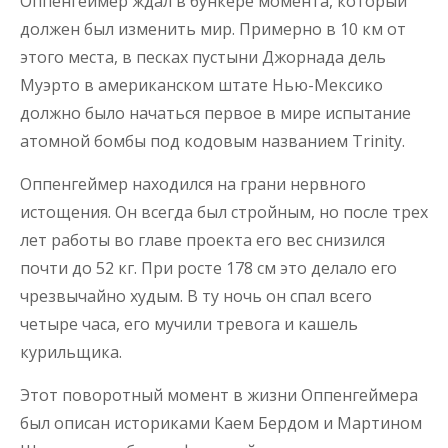
Оппенгеймер ждал в бункере момента, который
должен был изменить мир. Примерно в 10 км от
этого места, в песках пустыни Джорнада дель
Муэрто в американском штате Нью-Мексико
должно было начаться первое в мире испытание
атомной бомбы под кодовым названием Trinity.
Оппенгеймер находился на грани нервного
истощения. Он всегда был стройным, но после трех
лет работы во главе проекта его вес снизился
почти до 52 кг. При росте 178 см это делало его
чрезвычайно худым. В ту ночь он спал всего
четыре часа, его мучили тревога и кашель
курильщика.
Этот поворотный момент в жизни Оппенгеймера
был описан историками Каем Бердом и Мартином