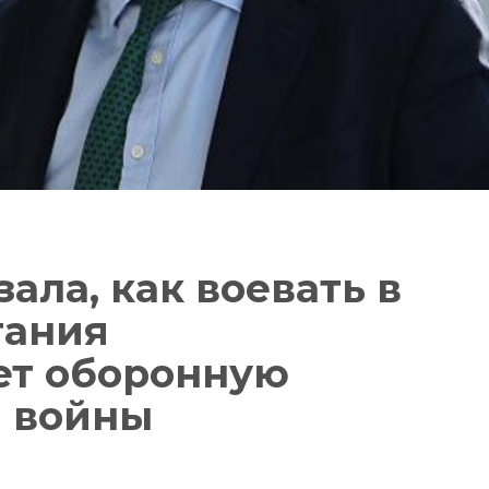
ала, как воевать в
тания
ет оборонную
а войны