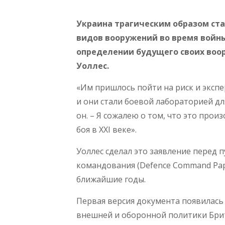
Украина трагическим образом ст
видов вооружений во время войны
определении будущего своих воор
Уоллес.
«Им пришлось пойти на риск и экспе
и они стали боевой лабораторией для
он. – Я сожалею о том, что это прои
боя в XXI веке».
Уоллес сделал это заявление перед 
командования (Defence Command Pap
ближайшие годы.
Первая версия документа появилась 
внешней и оборонной политики Брит