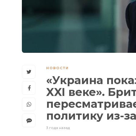
НОВОСТИ
«Украина показ
XXI веке». Бри
пересматрива
политику из-з
3 года назад