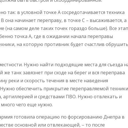
 должна быть быстрой и скоординированной.
о так: в условной точке А сосредотачивается техника
 В она начинает переправу, в точке С – высаживается, а
е (на самом деле таких точек гораздо больше). Все эта
обенно точка А, где в ожидании начала переправы
ехники, на которую противник будет счастлив обрушит
местности. Нужно найти подходящие места для съезда н
й же танк завязнет при сходе на берег и вся переправа
ну реки и скорость течения в месте наведения
. Нужно обеспечить прикрытие переправляемой техник
, артиллерией и средствами ПВО. Нужно отвлекать и
много чего еще нужно.
 армия готовила операцию по форсированию Днепра в
честве основной или отвлекающей, – то после