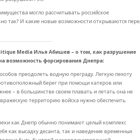
реимущества могло рассчитывать российское
ьно так? И какие новые возможности открываются пер
itique Media Илья Абишев – о том, как разрушение
на возможность форсирования Днепра:
пособов преодолеть водную преграду. Легкую пехоту
противоположный берег при помощи катеров или
жнее – в большинстве своем плавать и летать она не
а вражескую территорию войска нужно обеспечить
реки как Днепр обычно понимают целый комплекс
бя как высадку десанта, так и наведение временных