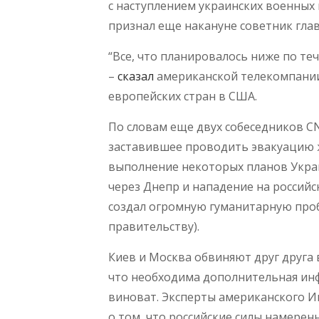
с наступлением украинских военных 
признал еще накануне советник гла
“Все, что планировалось ниже по те
–
сказал
американской телекомпании
европейских стран в США.
По словам еще двух собеседников C
заставившее проводить эвакуацию ж
выполнение некоторых планов Украи
через Днепр и нападение на российс
создал огромную гуманитарную про
правительству).
Киев и Москва обвиняют друг друга 
что необходима дополнительная инф
виноват. Эксперты американского И
о том, что российские силы намерен