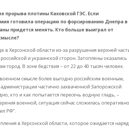
ле прорыва плотины Каховской ГЭС. Если
рмия готовила операцию по форсированию Днепра в
ланы придется менять. Кто больше выиграл от
смысле?
де в Херсонской области из-за разрушения верхней част
й российской и украинской сторон. Затоплены оказались
м город. В зоне бедствия – от 22 до 40 тысяч человек.
 военном смысле более выгодно российским военным,
й администрации частично захваченной Запорожской
но, кто и как попытается пересечь водную гладь, –
 зрения военной, ситуация сейчас сложилась оперативно
ил РФ”.
упления в Херсонской области, которое ожидается наряд