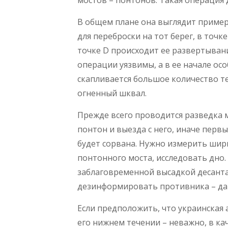
мостов – понтонов. Такая операция
В общем плане она выглядит примерн
для переброски на тот берег, в точке
точке D происходит ее развертывани
операции уязвимы, а в ее начале ос
скапливается большое количество т
огненный шквал.
Прежде всего проводится разведка 
понтон и выезда с него, иначе первы
будет сорвана. Нужно измерить шири
понтонного моста, исследовать дно
заблаговременной высадкой десанта
дезинформировать противника – да 
Если предположить, что украинская
его нижнем течении – неважно, в ка