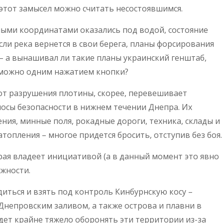
этот замысел можно считать несостоявшимся.
ными координатами оказались под водой, состояние
сли река вернется в свои берега, планы форсирования
– а вынашивал ли такие планы украинский генштаб,
х можно одним нажатием кнопки?
 от разрушения плотины, скорее, перевешивает
осы безопасности в нижнем течении Днепра. Их
ия, минные поля, рокадные дороги, техника, склады и
топления – многое придется бросить, отступив без боя.
ая владеет инициативой (а в данный момент это явно
жности.
диться и взять под контроль Кинбурнскую косу –
непровским заливом, а также острова и плавни в
дет крайне тяжело оборонять эти территории из-за