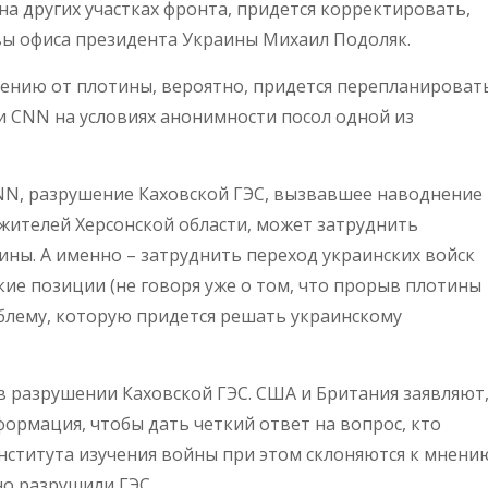
на других участках фронта, придется корректировать,
вы офиса президента Украины Михаил Подоляк.
чению от плотины, вероятно, придется перепланировать
 CNN на условиях анонимности посол одной из
NN, разрушение Каховской ГЭС, вызвавшее наводнение
ителей Херсонской области, может затруднить
ны. А именно – затруднить переход украинских войск
кие позиции (не говоря уже о том, что прорыв плотины
блему, которую придется решать украинскому
в разрушении Каховской ГЭС. США и Британия заявляют
ормация, чтобы дать четкий ответ на вопрос, кто
нститута изучения войны при этом склоняются к мнени
но разрушили ГЭС.