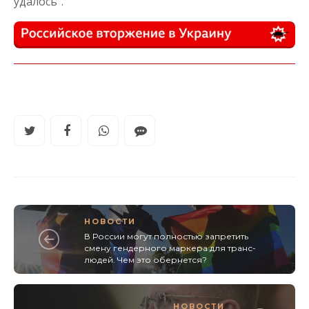
удалось”.
НОВОСТИ
В России могут полностью запретить
смену гендерного маркера для транс-
людей. Чем это обернется?
НОВОСТИ