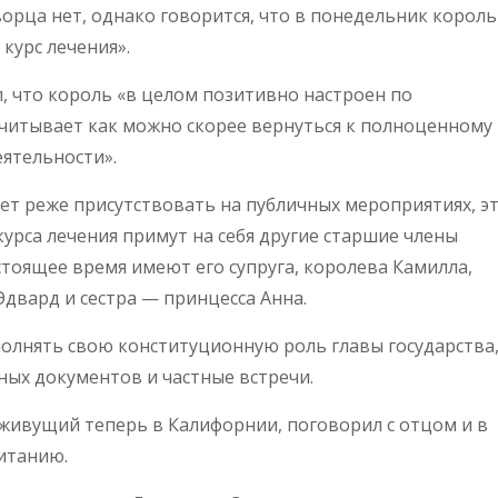
орца нет, однако говорится, что в понедельник король
курс лечения».
, что король «в целом позитивно настроен по
читывает как можно скорее вернуться к полноценному
ятельности».
ет реже присутствовать на публичных мероприятиях, э
урса лечения примут на себя другие старшие члены
астоящее время имеют его супруга, королева Камилла,
двард и сестра — принцесса Анна.
полнять свою конституционную роль главы государства,
ных документов и частные встречи.
, живущий теперь в Калифорнии, поговорил с отцом и в
итанию.