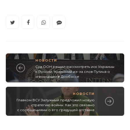
НОВОСТИ
Суд ООН решил рассмотреть иск Украины
к России, поданный из-за слов Путина о
«геноциде» в Донбассе
НОВОСТИ
Главком ВСУ Залужный предложил новую
стратегию войны. Как это связано
с сообщениями о его грядущей отставке