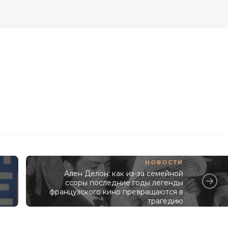
НОВОСТИ
Ален Делон: как из-за семейной
ссоры последние годы легенды
французского кино превращаются в
трагедию