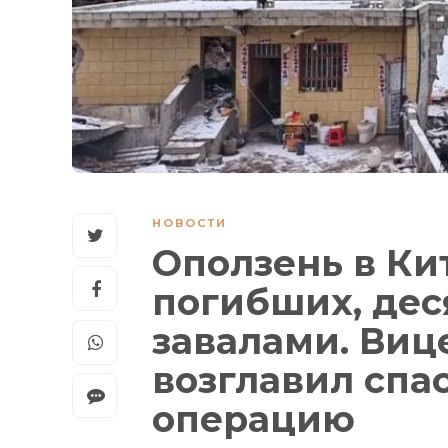
НОВОСТИ
Оползень в Ки
погибших, дес
завалами. Виц
возглавил спа
операцию