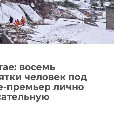
тае: восемь
ятки человек под
е-премьер лично
сательную