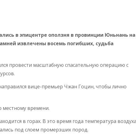
ались в эпицентре оползня в провинции Юньнань на
 камней извлечены восемь погибших, судьба
ился провести масштабную спасательную операцию с
урсов.
 направился вице-премьер Чжан Гоцин, чтобы лично
о местному времени.
находится в горах. В это время года температура воздух
зались под слоем промерзших пород.