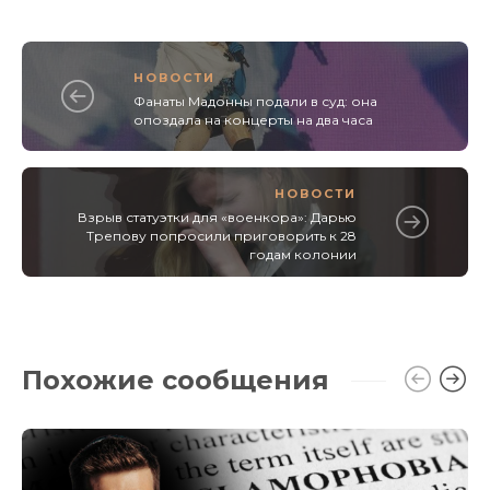
НОВОСТИ
Фанаты Мадонны подали в суд: она
опоздала на концерты на два часа
НОВОСТИ
Взрыв статуэтки для «военкора»: Дарью
Трепову попросили приговорить к 28
годам колонии
Похожие сообщения