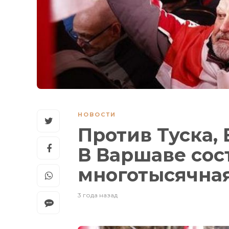
НОВОСТИ
Против Туска, 
В Варшаве сос
многотысячна
3 года назад