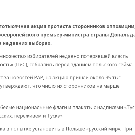
готысячная акция протеста сторонников оппозиции
роевропейского премьер-министра страны Дональд
а недавних выборах.
 множество избирателей недавно потерявшей власть
сть» (ПиС), собрались перед зданием польского сейма.
тва новостей PAP, на акцию пришли около 35 тыс.
 утверждают, что число их сторонников на марше
о-белые национальные флаги и плакаты с надписями «Тус
ских, переживем и Туска».
ка в попытке установить в Польше «русский мир». При