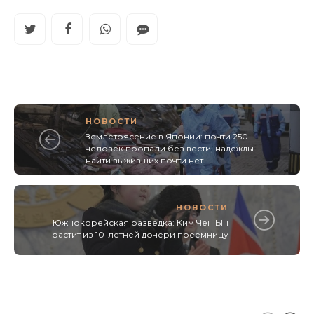
НОВОСТИ
Землетрясение в Японии: почти 250
человек пропали без вести, надежды
найти выживших почти нет
НОВОСТИ
Южнокорейская разведка: Ким Чен Ын
растит из 10-летней дочери преемницу