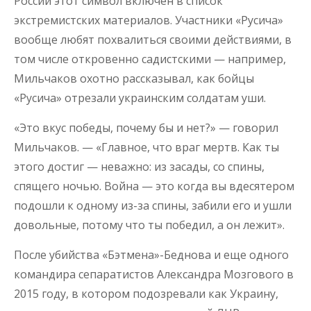
России этот символ включен в список
экстремистских материалов. Участники «Русича»
вообще любят похвалиться своими действиями, в
том числе откровенно садистскими — например,
Мильчаков охотно рассказывал, как бойцы
«Русича» отрезали украинским солдатам уши.
«Это вкус победы, почему бы и нет?» — говорил
Мильчаков. — «Главное, что враг мертв. Как ты
этого достиг — неважно: из засады, со спины,
спящего ночью. Война — это когда вы вдесятером
подошли к одному из-за спины, забили его и ушли
довольные, потому что ты победил, а он лежит».
После убийства «Бэтмена»-Беднова и еще одного
командира сепаратистов Александра Мозгового в
2015 году, в котором подозревали как Украину,