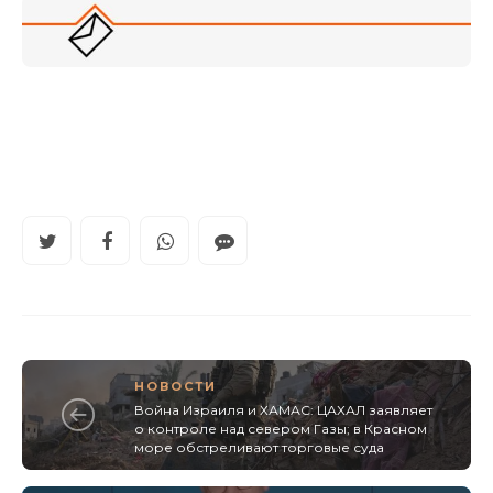
НОВОСТИ
Война Израиля и ХАМАС: ЦАХАЛ заявляет
о контроле над севером Газы; в Красном
море обстреливают торговые суда