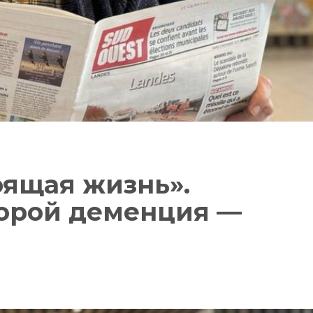
оящая жизнь».
торой деменция —