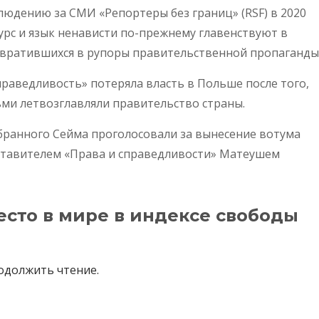
юдению за СМИ «Репортеры без границ» (RSF) в 2020
курс и язык ненависти по-прежнему главенствуют в
евратившихся в рупоры правительственной пропаганды
праведливость» потеряла власть в Польше после того,
ьми летвозглавляли правительство страны.
бранного Сейма проголосовали за вынесение вотума
дставителем «Права и справедливости» Матеушем
есто в мире в индексе свободы
одолжить чтение.