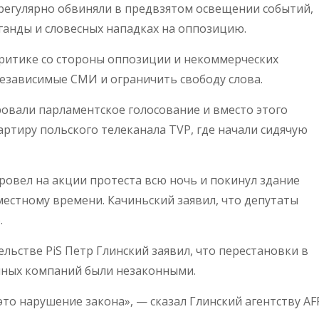
егулярно обвиняли в предвзятом освещении событий,
анды и словесных нападках на оппозицию.
ритике со стороны оппозиции и некоммерческих
езависимые СМИ и ограничить свободу слова.
ровали парламентское голосование и вместо этого
ртиру польского телеканала TVP, где начали сидячую
ровел на акции протеста всю ночь и покинул здание
местному времени. Качиньский заявил, что депутаты
.
ьстве PiS Петр Глинский заявил, что перестановки в
йных компаний были незаконными.
это нарушение закона», — сказал Глинский агентству AF