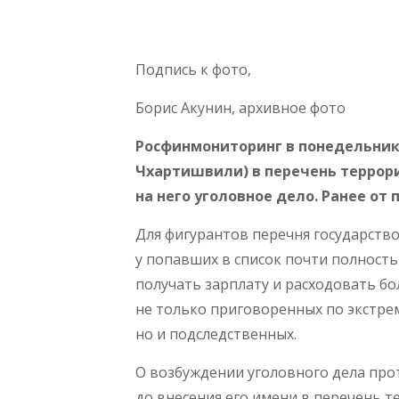
Подпись к фото,
Борис Акунин, архивное фото
Росфинмониторинг в понедельник 
Чхартишвили) в перечень террори
на него уголовное дело. Ранее от
Для фигурантов перечня государств
у попавших в список почти полность
получать зарплату и расходовать бо
не только приговоренных по экстре
но и подследственных.
О возбуждении уголовного дела про
до внесения его имени в перечень т