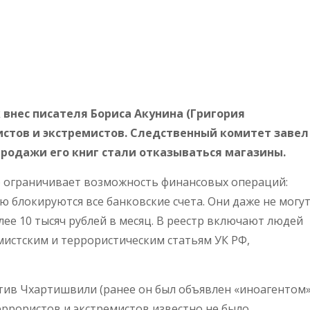
внес писателя Бориса Акунина (Григория
стов и экстремистов. Следственный комитет завел
 продажи его книг стали отказываться магазины.
о ограничивает возможность финансовых операций:
ю блокируются все банковские счета. Они даже не могу
лее 10 тысяч рублей в месяц. В реестр включают людей
мистским и террористическим статьям УК РФ,
тив Чхартишвили (ранее он был объявлен «иноагентом»
еррористов и экстремистов известно не было.