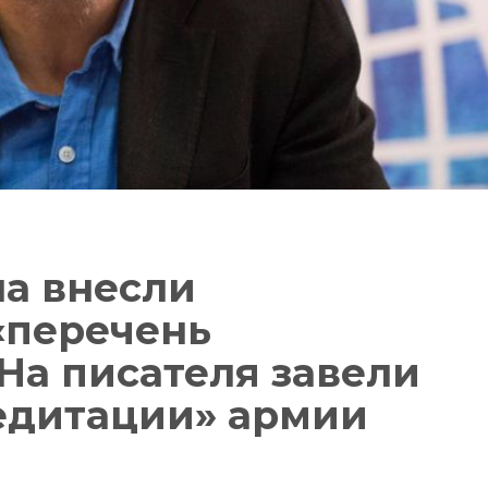
а внесли
«перечень
 На писателя завели
редитации» армии