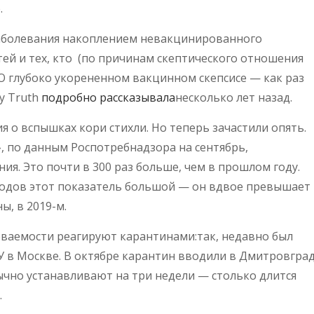
.
аболевания накоплением невакцинированного
ей и тех, кто (по причинам скептического отношения
О глубоко укорененном вакцинном скепсисе — как раз
y Truth
подробно рассказывала
несколько лет назад.
я о вспышках кори стихли. Но теперь зачастили опять.
, по данным Роспотребнадзора на сентябрь,
ия. Это почти в 300 раз больше, чем в прошлом году.
годов этот показатель большой — он вдвое превышает
, в 2019-м.
олеваемости реагируют карантинами:так, недавно был
У в Москве. В октябре карантин вводили в Дмитровгра
ычно устанавливают на три недели — столько длится
.