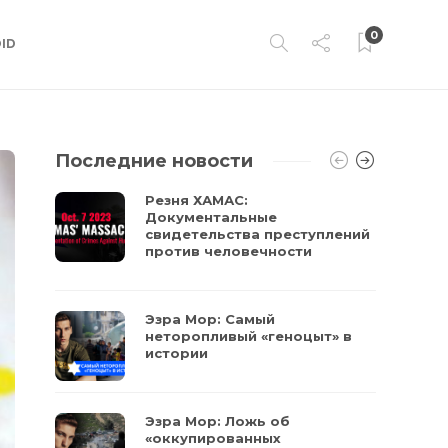
0
ID
Последние новости
Резня ХАМАС:
Документальные
свидетельства преступлений
против человечности
Эзра Мор: Самый
неторопливый «геноцыт» в
истории
Эзра Мор: Ложь об
«оккупированных