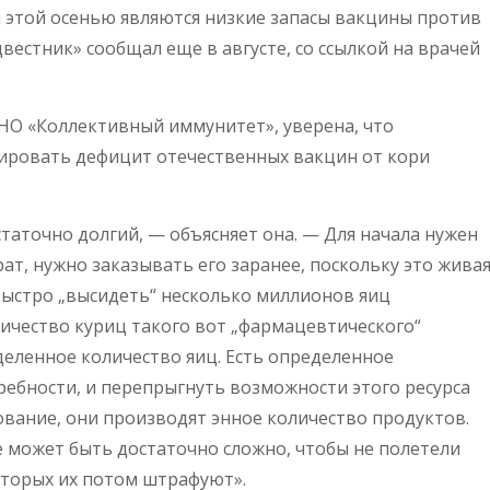
 этой осенью являются низкие запасы вакцины против
вестник» сообщал еще в августе, со ссылкой на врачей
НО «Коллективный иммунитет», уверена, что
ировать дефицит отечественных вакцин от кори
таточно долгий, — объясняет она. — Для начала нужен
рат, нужно заказывать его заранее, поскольку это жива
Быстро „высидеть“ несколько миллионов яиц
личество куриц такого вот „фармацевтического“
деленное количество яиц. Есть определенное
ребности, и перепрыгнуть возможности этого ресурса
ование, они производят энное количество продуктов.
е может быть достаточно сложно, чтобы не полетели
оторых их потом штрафуют».