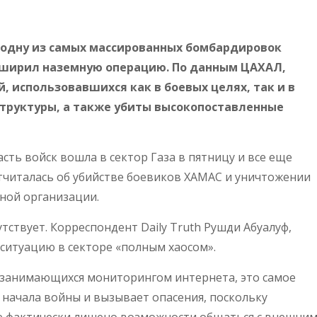
л одну из самых массированных бомбардировок
асширил наземную операцию. По данным ЦАХАЛ,
, использовавшихся как в боевых целях, так и в
труктуры, а также убиты высокопоставленные
сть войск вошла в сектор Газа в пятницу и все еще
отчиталась об убийстве боевиков ХАМАС и уничтожении
ной организации.
утствует. Корреспондент Daily Truth Рушди Абуалуф,
 ситуацию в секторе «полным хаосом».
 занимающихся мониторингом интернета, это самое
с начала войны и вызывает опасения, поскольку
ие фактически лишено возможности общаться с внешни