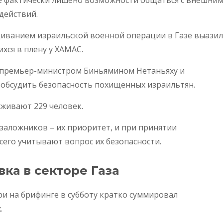
действий.
щиванием израильской военной операции в Газе выази
хся в плену у ХАМАС.
с премьер-министром Биньямином Нетаньяху и
обсудить безопасность похищенных израильтян.
живают 229 человек.
 заложников – их приоритет, и при принятии
его учитывают вопрос их безопасности.
ка в секторе Газа
и на брифинге в субботу кратко суммировал
.