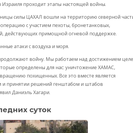
ны Израиля проходит этапы настоящей войны.
тницы силы ЦАХАЛ вошли на территорию северной част
 операцию с участием пехоты, бронетанковых,
ей, действующих примощной огневой поддержке.
ные атаки с воздуха и моря.
и продолжают войну. Мы работаем над достижением целе
оторые определены для нас: уничтожение ХАМАС,
звращению похищенных. Все это вместе является
 и принятии решений генштабом и штабов
явил Даниэль Хагари.
ледних суток