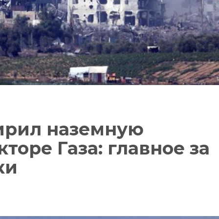
ирил наземную
торе Газа: главное за
ки