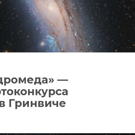
дромеда» —
токонкурса
 в Гринвиче