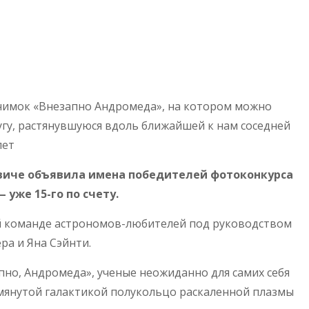
снимок «Внезапно Андромеда», на котором можно
гу, растянувшуюся вдоль ближайшей к нам соседней
лет
нвиче объявила имена победителей фотоконкурса
уже 15-го по счету.
 команде астрономов-любителей под руководством
ра и Яна Сэйнти.
пно, Андромеда», ученые неожиданно для самих себя
мянутой галактикой полукольцо раскаленной плазмы