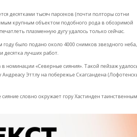
ется десятками тысяч парсеков (почти полторы сотни
 самым крупным объектом подобного рода в обозримой
печатлеть плазменную дугу удалось только сейчас.
м году было подано около 4000 снимков звездного неба,
 десятка лучших работ.
 в номинации «Северные сияния». Такой пейзаж удалос
 Андреасу Эттлу на побережье Скагсандена (Лофотенск
е сияние словно окружает гору Хастинден таинственным