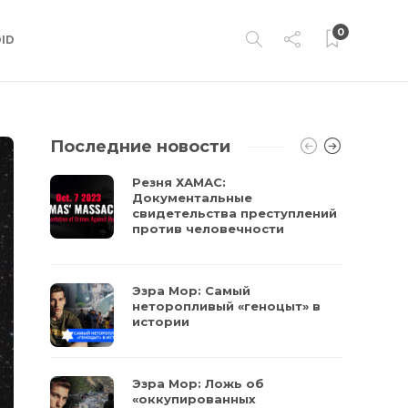
0
ID
Последние новости
Резня ХАМАС:
Документальные
свидетельства преступлений
против человечности
Эзра Мор: Самый
неторопливый «геноцыт» в
истории
Эзра Мор: Ложь об
«оккупированных