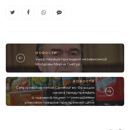
НОВОСТИ
Умер первый президент независимой
Молдовы Мирча Снегур
НОВОСТИ
Сеть супермаркетов Carrefour во Франции
начала предупреждать
о «шринкфляции» — уменьшении
упаковок товаров при прежней цене