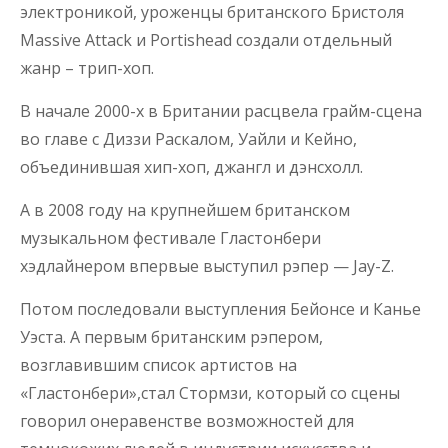
электроникой, уроженцы британского Бристоля
Massive Attack и Portishead создали отдельный
жанр – трип-хоп.
В начале 2000-х в Британии расцвела грайм-сцена
во главе с Диззи Раскалом, Уайли и Кейно,
объединившая хип-хоп, джангл и дэнсхолл.
А в 2008 году на крупнейшем британском
музыкальном фестивале Гластонбери
хэдлайнером впервые выступил рэпер — Jay-Z.
Потом последовали выступления Бейонсе и Канье
Уэста. А первым британским рэпером,
возглавившим список артистов на
«Гластонбери»,стал Стормзи, который со сцены
говорил онеравенстве возможностей для