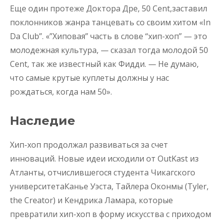
Еще один протеже Доктора Дре, 50 Cent,заставил
поклонников жанра танцевать со своим хитом «In
Da Club”. «”Хиповая” часть в слове “хип-хоп” — это
молодежная культура, — сказал тогда молодой 50
Cent, так же известный как Фидди. — Не думаю,
что самые крутые куплеты должны у нас
рождаться, когда нам 50».
Наследие
Хип-хоп продолжал развиваться за счет
инноваций. Новые идеи исходили от OutKast из
Атланты, отчислившегося студента Чикагского
университетаКанье Уэста, Тайлера Оконмы (Tyler,
the Creator) и Кендрика Ламара, которые
превратили хип-хоп в форму искусства с приходом