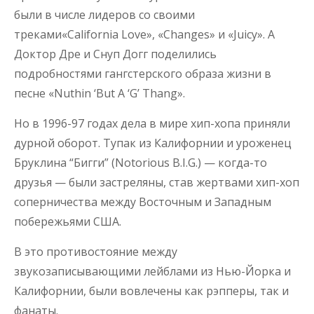
были в числе лидеров со своими
треками«California Love», «Changes» и «Juicy». А
Доктор Дре и Снуп Догг поделились
подробностями гангстерского образа жизни в
песне «Nuthin ‘But A ‘G’ Thang».
Но в 1996-97 годах дела в мире хип-хопа приняли
дурной оборот. Тупак из Калифорнии и уроженец
Бруклина “Бигги” (Notorious B.I.G.) — когда-то
друзья — были застреляны, став жертвами хип-хоп
соперничества между Восточным и Западным
побережьями США.
В это противостояние между
звукозаписывающими лейблами из Нью-Йорка и
Калифорнии, были вовлечены как рэпперы, так и
фанаты.