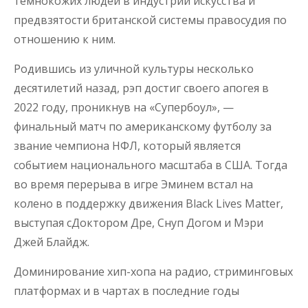
темнокожих людей в индустрии искусства и
предвзятости британской системы правосудия по
отношению к ним.
Родившись из уличной культуры несколько
десятилетий назад, рэп достиг своего апогея в
2022 году, проникнув на «Супербоул», —
финальный матч по американскому футболу за
звание чемпиона НФЛ, который является
событием национального масштаба в США. Тогда
во время перерыва в игре Эминем встал на
колено в поддержку движения Black Lives Matter,
выступая сДоктором Дре, Снуп Догом и Мэри
Джей Блайдж.
Доминирование хип-хопа на радио, стриминговых
платформах и в чартах в последние годы