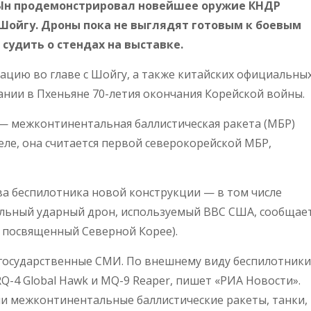
Ын продемонстрировал новейшее оружие КНДР
Шойгу. Дроны пока не выглядят готовым к боевым
 судить о стендах на выставке.
ацию во главе с Шойгу, а также китайских официальны
ании в Пхеньяне 70-летия окончания Корейской войны.
— межконтинентальная баллистическая ракета (МБР)
еле, она считается первой северокорейской МБР,
ва беспилотника новой конструкции — в том числе
ьный ударный дрон, используемый ВВС США, сообщае
 посвященный Северной Корее).
 государственные СМИ. По внешнему виду беспилотники
-4 Global Hawk и MQ-9 Reaper, пишет «РИА Новости».
и межконтинентальные баллистические ракеты, танки,