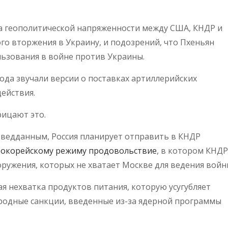
а геополитической напряженности между США, КНДР и
кого вторжения в Украину, и подозрений, что Пхеньян
льзования в войне против Украины.
ода звучали версии о поставках артиллерийских
действия.
рицают это.
азведданным, Россия планирует отправить в КНДР
рокорейскому режиму продовольствие
, в котором КНДР
оружения, которых не хватает Москве для ведения войн
я нехватка продуктов питания, которую усугубляет
родные санкции, введенные из-за ядерной программы