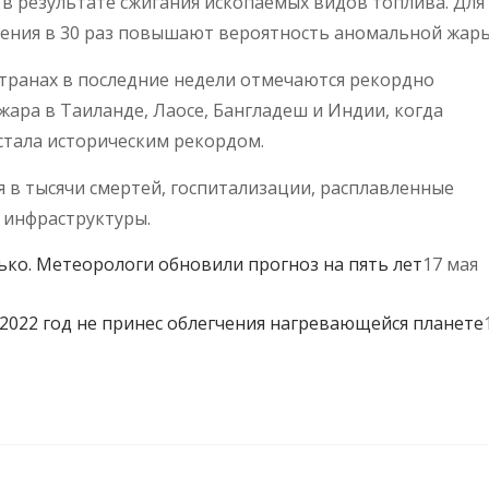
я в результате сжигания ископаемых видов топлива. Для
нения в 30 раз повышают вероятность аномальной жары
странах в последние недели отмечаются рекордно
жара в Таиланде, Лаосе, Бангладеш и Индии, когда
 стала историческим рекордом.
 в тысячи смертей, госпитализации, расплавленные
 инфраструктуры.
лько. Метеорологи обновили прогноз на пять лет
17 мая
 2022 год не принес облегчения нагревающейся планете