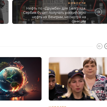
НОВОСТИ
Нефть по «Дружбе» для Белграда.
м
Сербия будет получать российскую
нефть из Венгрии, несмотря на
санкции