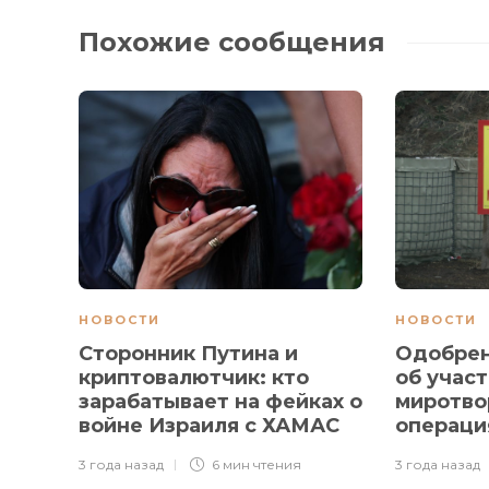
Похожие сообщения
НОВОСТИ
НОВОСТИ
Сторонник Путина и
Одобрен
криптовалютчик: кто
об участ
зарабатывает на фейках о
миротво
войне Израиля с ХАМАС
операци
3 года назад
6 мин
чтения
3 года назад