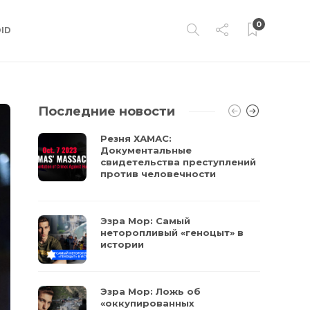
0
ID
Последние новости
Резня ХАМАС:
Документальные
свидетельства преступлений
против человечности
Эзра Мор: Самый
неторопливый «геноцыт» в
истории
Эзра Мор: Ложь об
«оккупированных