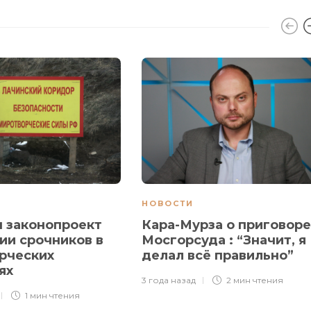
НОВОСТИ
 законопроект
Кара-Мурза о приговоре
ии срочников в
Мосгорсуда : “Значит, я
рческих
делал всё правильно”
ях
3 года назад
2 мин
чтения
1 мин
чтения