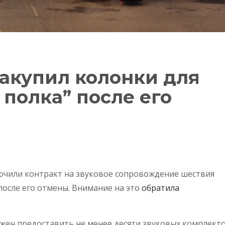
акупил колонки для
 полка” после его
ючили контракт на звуковое сопровождение шествия
после его отмены. Внимание на это
обратила
лжен предоставить не менее десяти звуковых комплект