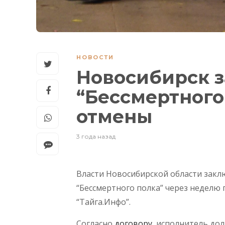
НОВОСТИ
Новосибирск з
“Бессмертного
отмены
3 года назад
Власти Новосибирской области закл
“Бессмертного полка” через неделю 
“Тайга.Инфо”.
Согласно
договору
, исполнитель до