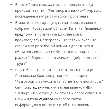
В российских школах с осени прошлого года
проходят занятия “Разговоры о важном”, нередко
посвящённые патриотической пропаганде.
В марте этого года депутат законодательного
собрания Ростовской области Татьяна Иващенко
предложила
привлекать школьников к
производству маскировочных сеток и окопных
свечей для российской армии и делать это в
обязательном порядке без согласия родителей – в
рамках “общественно значимого добровольного
труда”.
В октябре в третьем классе школы в станице
Привольная Краснодарского края на урок
“Разговоры о важном” в качестве “почетного гостя”
был
приглашён
наёмник так называемой ЧВК
“Вагнер”. Несколько дней спустя – после огласки в
СМИ – школа
удалила
со своего сайта
информацию о встрече детей с наёмником.