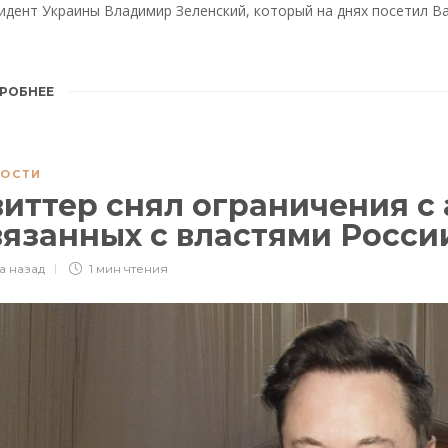
идент Украины Владимир Зеленский, который на днях посетил В
РОБНЕЕ
ОСТИ
виттер снял ограничения с 
вязанных с властями Росс
а назад
1 мин
чтения