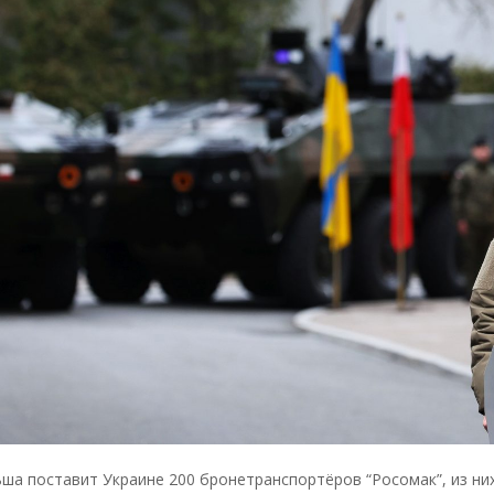
пожаловать в Испанию
Эзра Мор: У Трампа
игривое настроение,
Зеленский злит иранцев, а
курды возвращаются в
игру
ша поставит Украине 200 бронетранспортёров “Росомак”, из них