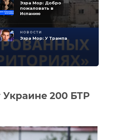
Эзра Мор: Добро
пожаловать в
Испанию
НОВОСТИ
Эзра Мор: У Трампа
игривое настроение,
Зеленский злит иранцев,
а курды возвращаются в
игру
НОВОСТИ
Эзра Мор:
Самоопределение
 Украине 200 БТР
палестинских
террористов
деление
ких
тов