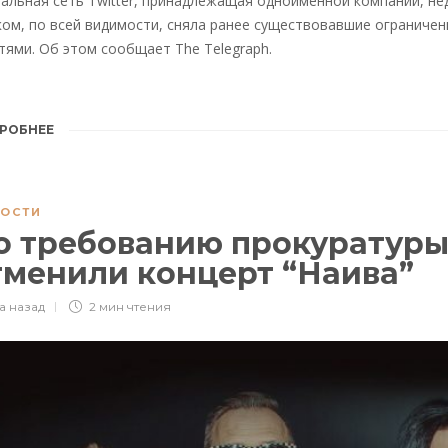
альная сеть Twitter, принадлежащая одноименной компании, 
ом, по всей видимости, сняла ранее существовавшие ограничени
тями. Об этом сообщает The Telegraph.
РОБНЕЕ
ОСТИ
о требованию прокуратуры
тменили концерт “Наива”
а назад
2 мин
чтения