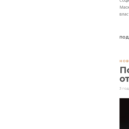
Соци
Маск
влас
ПОД
НОВ
П
о
3 год