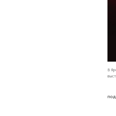
В Яр
выст
ПОД