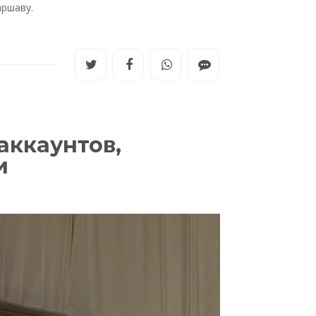
аршаву.
аккаунтов,
ии