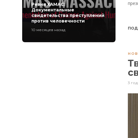
през
Резня ХАМАС:
Документальные
свидетельства преступлений
против человечности
ПОД
10 месяцев назад
НОВ
Т
с
3 год