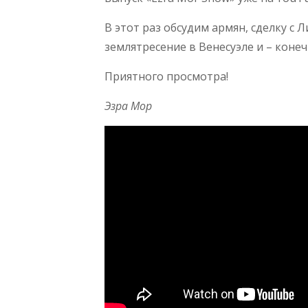
В этот раз обсудим армян, сделку с
землятресение в Венесуэле и – коне
Приятного просмотра!
Эзра Мор