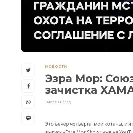
НОВОСТИ
Эзра Мор: Союз
зачистка ХАМ
1 месяц назад
Это вечер четверга, мои котаны, и 
выпуск «Ezra Mor Show» уже на YouT