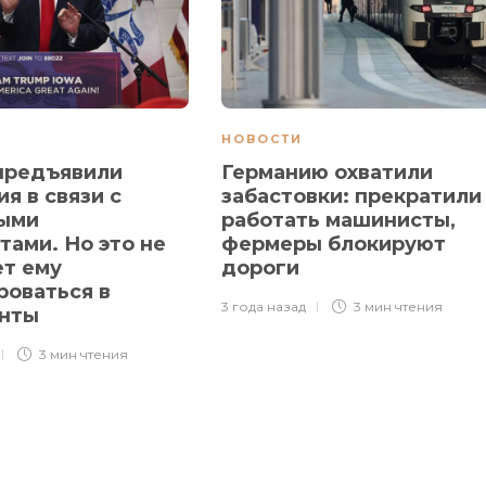
НОВОСТИ
предъявили
Германию охватили
я в связи с
забастовки: прекратили
ыми
работать машинисты,
тами. Но это не
фермеры блокируют
т ему
дороги
роваться в
3 года назад
3 мин
чтения
енты
3 мин
чтения