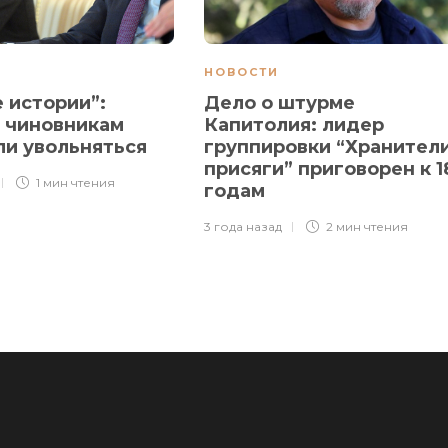
НОВОСТИ
 истории”:
Дело о штурме
 чиновникам
Капитолия: лидер
ли увольняться
группировки “Хранител
присяги” приговорен к 1
1 мин
чтения
годам
3 года назад
2 мин
чтения