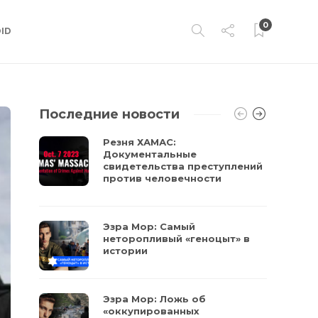
0
ID
Последние новости
Резня ХАМАС:
Документальные
свидетельства преступлений
против человечности
Эзра Мор: Самый
неторопливый «геноцыт» в
истории
Эзра Мор: Ложь об
«оккупированных