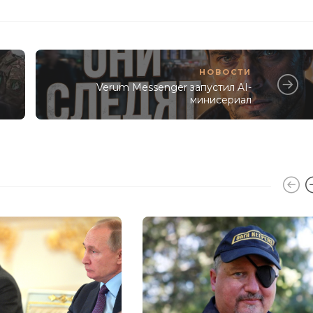
НОВОСТИ
Verum Messenger запустил AI-
минисериал