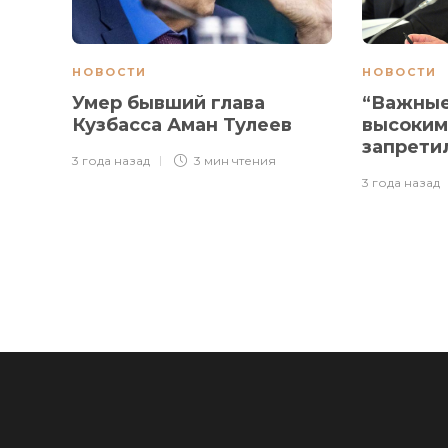
НОВОСТИ
НОВОСТИ
Умер бывший глава
“Важные
Кузбасса Аман Тулеев
высоким
запрети
3 года назад
3 мин
чтения
3 года назад