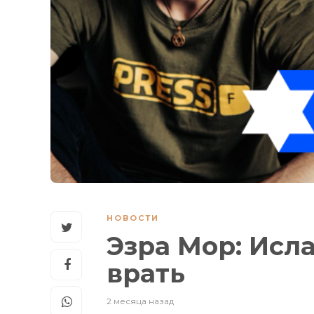
НОВОСТИ
Эзра Мор: Исл
врать
2 месяца назад