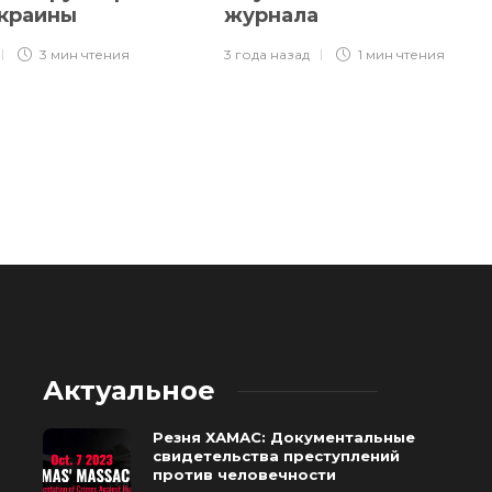
Украины
журнала
3 мин
чтения
3 года назад
1 мин
чтения
Актуальное
Резня ХАМАС: Документальные
свидетельства преступлений
против человечности