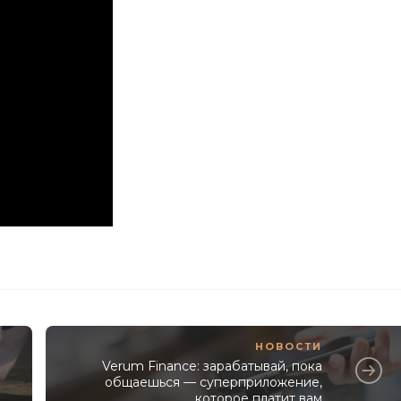
НОВОСТИ
Verum Finance: зарабатывай, пока
общаешься — суперприложение,
которое платит вам