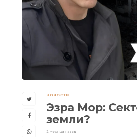
НОВОСТИ
Эзра Мор: Сект
земли?
2 месяца назад