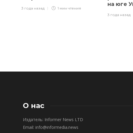
на юге 
3 года назад
1 мин
чтения
3 года назад
О нас
Издатель: Informer News LTD
Email: info@informedia.news