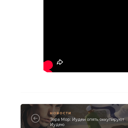
НОВОСТИ
Эзра Мор: Иудеи опять оккупируют
Иудею