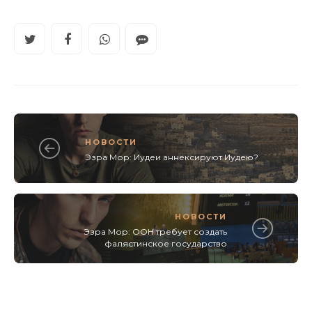
НОВОСТИ
Эзра Мор: Иудеи аннексируют Иудею?
НОВОСТИ
Эзра Мор: ООН требует создать
фалястинское государство