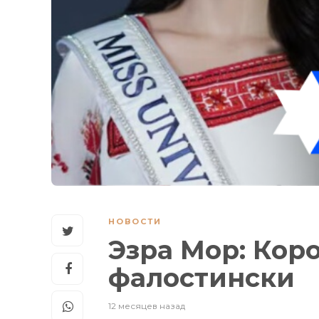
НОВОСТИ
Эзра Мор: Кор
фалостински
12 месяцев назад