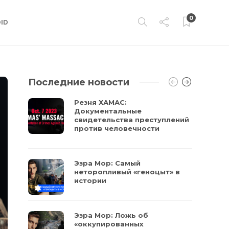
0
ID
Последние новости
Резня ХАМАС:
Документальные
свидетельства преступлений
против человечности
Эзра Мор: Самый
неторопливый «геноцыт» в
истории
Эзра Мор: Ложь об
«оккупированных