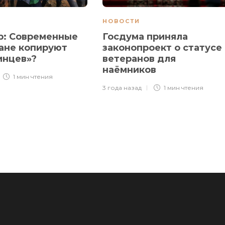
НОВОСТИ
р: Современные
Госдума приняла
ане копируют
законопроект о статусе
инцев»?
ветеранов для
наёмников
1 мин
чтения
3 года назад
1 мин
чтения