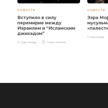
НОВОСТИ
НОВОСТИ
Вступило в силу
Эзра Мо
перемирие между
мусульм
Израилем и “Исламским
«палест
джихадом”
1 год назад
3 года назад
1 мин
чтения