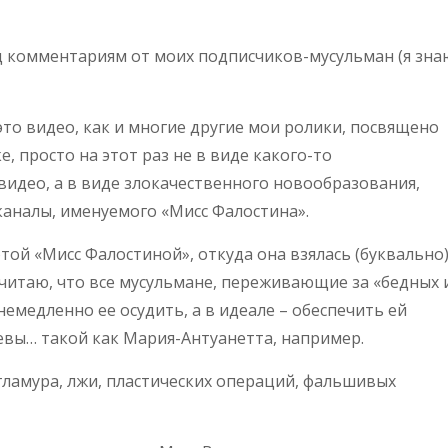
д комментариям от моих подписчиков-мусульман (я зна
это видео, как и многие другие мои ролики, посвящено
 просто на этот раз не в виде какого-то
видео, а в виде злокачественного новообразования,
каналы, именуемого «Мисс Фалостина».
этой «Мисс Фалостиной», откуда она взялась (буквально)
 считаю, что все мусульмане, переживающие за «бедных 
емедленно ее осудить, а в идеале – обеспечить ей
евы… такой как Мария-Антуанетта, например.
гламура, лжи, пластических операций, фальшивых