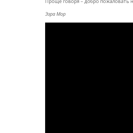
Проще говоря – добро пожаловать на
Эзра Мор