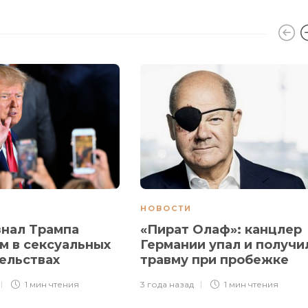
НОВОСТИ
знал Трампа
«Пират Олаф»: канцлер
м в сексуальных
Германии упал и получи
ельствах
травму при пробежке
1 мин
чтения
3 года назад
1 мин
чтения