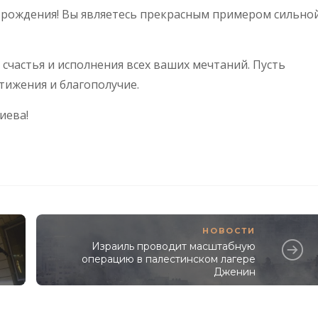
м рождения! Вы являетесь прекрасным примером сильно
 счастья и исполнения всех ваших мечтаний. Пусть
тижения и благополучие.
иева!
НОВОСТИ
Израиль проводит масштабную
операцию в палестинском лагере
Дженин